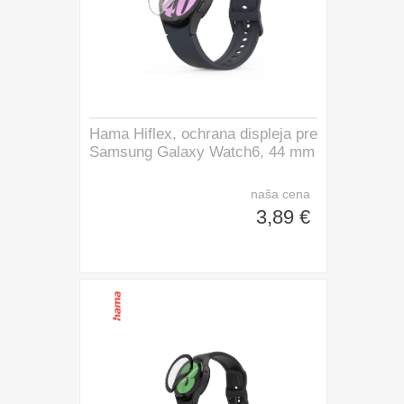
Hama Hiflex, ochrana displeja pre
Samsung Galaxy Watch6, 44 mm
naša cena
3,89 €