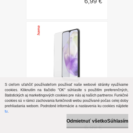
6,99 €
S cieľom uľahčiť používateľom používať naše webové stránky využívame
cookies. Kliknutím na tlačidlo "OK" súhlasíte s použitím preferenčných,
Hama Clear Protect, ochranné
štatistických aj marketingových cookies pre nás aj našich partnerov. Funkčné
sklo na displej pre Samsung
cookies sú v rámci zachovania funkčnosti webu používané počas celej doby
Galaxy A35 5G
prehliadania webom. Podrobné informácie a nastavenia ku cookies nájdete
tu
.
naša cena
Odmietnuť všetko
Súhlasím
6,99 €