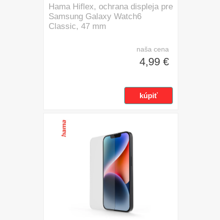
Hama Hiflex, ochrana displeja pre
Samsung Galaxy Watch6
Classic, 47 mm
naša cena
4,99 €