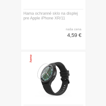
Hama ochranné sklo na displej
pre Apple iPhone XR/11
naša cena
4,59 €