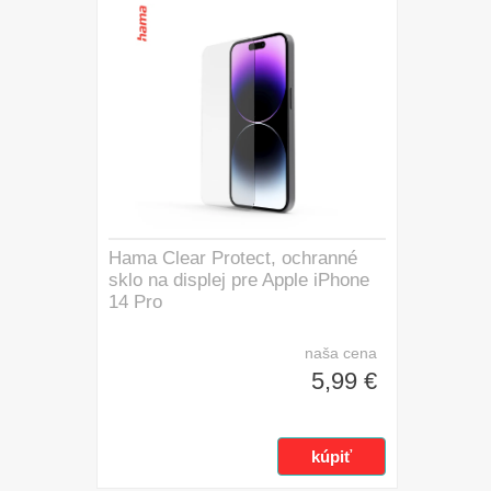
Hama Clear Protect, ochranné
sklo na displej pre Apple iPhone
14 Pro
naša cena
5,99 €