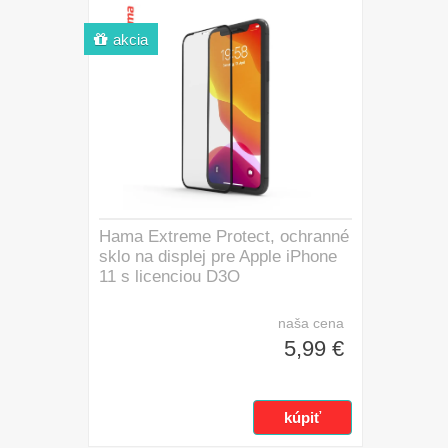
akcia
Hama Extreme Protect, ochranné
sklo na displej pre Apple iPhone
11 s licenciou D3O
naša cena
5,99 €