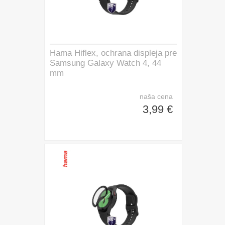
Hama Hiflex, ochrana displeja pre
Samsung Galaxy Watch 4, 44
mm
naša cena
3,99 €