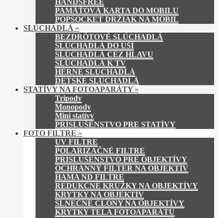
HANDSFREE
PAMÄŤOVÁ KARTA DO MOBILU
POPSOCKET DRŽIAK NA MOBIL
SLÚCHADLÁ
»
BEZDRÔTOVÉ SLÚCHADLÁ
SLÚCHADLÁ DO UŠÍ
SLÚCHADLÁ CEZ HLAVU
SLÚCHADLÁ K TV
HERNÉ SLÚCHADLÁ
DETSKÉ SLÚCHADLÁ
STATÍVY NA FOTOAPARÁTY
»
Tripody
Monopody
Mini statívy
PRÍSLUŠENSTVO PRE STATÍVY
FOTO FILTRE
»
UV FILTRE
POLARIZAČNÉ FILTRE
PRÍSLUŠENSTVO PRE OBJEKTÍVY
OCHRANNÝ FILTER NA OBJEKTÍV
HAMA ND FILTRE
REDUKČNÉ KRÚŽKY NA OBJEKTÍVY
KRYTKY NA OBJEKTÍV
SLNEČNÉ CLONY NA OBJEKTÍVY
KRYTKY TELA FOTOAPARÁTU