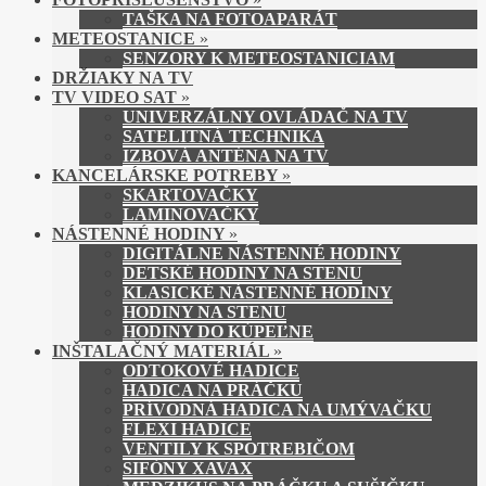
TAŠKA NA FOTOAPARÁT
METEOSTANICE
»
SENZORY K METEOSTANICIAM
DRŽIAKY NA TV
TV VIDEO SAT
»
UNIVERZÁLNY OVLÁDAČ NA TV
SATELITNÁ TECHNIKA
IZBOVÁ ANTÉNA NA TV
KANCELÁRSKE POTREBY
»
SKARTOVAČKY
LAMINOVAČKY
NÁSTENNÉ HODINY
»
DIGITÁLNE NÁSTENNÉ HODINY
DETSKÉ HODINY NA STENU
KLASICKÉ NÁSTENNÉ HODINY
HODINY NA STENU
HODINY DO KÚPEĽNE
INŠTALAČNÝ MATERIÁL
»
ODTOKOVÉ HADICE
HADICA NA PRÁČKU
PRÍVODNÁ HADICA NA UMÝVAČKU
FLEXI HADICE
VENTILY K SPOTREBIČOM
SIFÓNY XAVAX