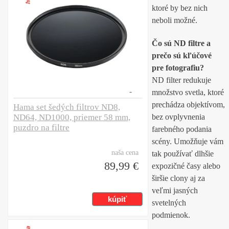
ktoré by bez nich
neboli možné.
Čo sú ND filtre a
prečo sú kľúčové
pre fotografiu?
ND filter redukuje
množstvo svetla, ktoré
prechádza objektívom,
Hama set šedých filtrov ND8,
ND64, ND1000, priemer 58 mm,
bez ovplyvnenia
puzdro na filtre
farebného podania
scény. Umožňuje vám
naša cena
tak používať dlhšie
89,99 €
expozičné časy alebo
širšie clony aj za
veľmi jasných
svetelných
podmienok.