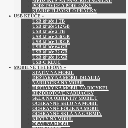
MEDZIKUS NA PRÁČKU A SUŠIČKU
PODSTAVCE A PODLOŽKY
STAROSTLIVOSŤ O PRÁČKY
USB KĽÚČE
»
USB kľúče 1 TB
USB kľúče 512 GB
USB kľúče 2 TB
USB kľúče 256 GB
USB kľúče 128 GB
USB kľúče 64 GB
USB kľúče 32 GB
USB kľúče 16 GB
USB-C KĽÚČ
MOBILNÉ TELEFÓNY
»
STATÍV NA MOBIL
DRŽIAKY NA MOBIL DO AUTA
NABÍJAČKA NA MOBIL
DRŽIAKY NA MOBIL NA BICYKEL
BEZDRÔTOVÉ NABÍJAČKY
SKLÁ NA OBJEKTÍV MOBILU
OCHRANNÉ SKLO NA MOBIL
OCHRANNÉ FÓLIE NA MOBIL
OCHRANNÉ SKLÁ NA GARMIN
KRYTY NA MOBIL
OBAL NA MOBIL