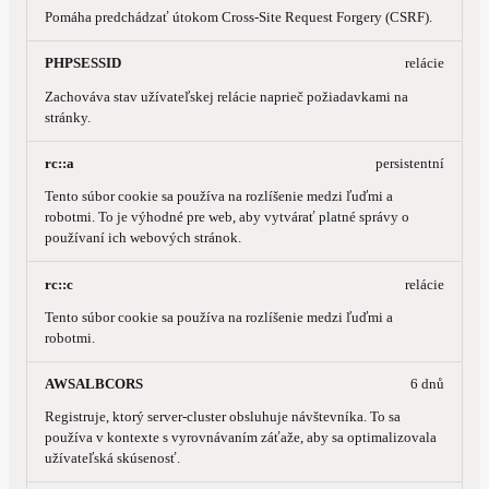
Pomáha predchádzať útokom Cross-Site Request Forgery (CSRF).
PHPSESSID
relácie
Zachováva stav užívateľskej relácie naprieč požiadavkami na
stránky.
rc::a
persistentní
Tento súbor cookie sa používa na rozlíšenie medzi ľuďmi a
robotmi. To je výhodné pre web, aby vytvárať platné správy o
používaní ich webových stránok.
rc::c
relácie
Tento súbor cookie sa používa na rozlíšenie medzi ľuďmi a
robotmi.
AWSALBCORS
6 dnů
Registruje, ktorý server-cluster obsluhuje návštevníka. To sa
používa v kontexte s vyrovnávaním záťaže, aby sa optimalizovala
užívateľská skúsenosť.