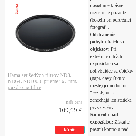
dosiahnite krásne
rozostrené pozadie
(bokeh) pri portrétnej
fotografii.
Odstránenie
pohybujúcich sa
objektov:
Pri
extrémne dlhých
expozíciách sa
pohybujúce sa objekty
Hama set šedých filtrov ND8,
(napr. davy ľudí v
ND64, ND1000, priemer 67 mm,
meste) jednoducho
puzdro na filtre
"rozplynú" a
zanechajú len statické
naša cena
prvky scény.
109,99 €
Kontrolu nad
expozíciou:
Získajte
presnú kontrolu nad