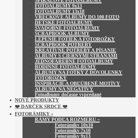
ŠPIRÁLOVÉ FOTOALBUMY
FOTOALBUMY 9x13
FOTOALBUMY 13x18
VRECKOVÉ ALBUMY DO 100 FOTO
DETSKÉ FOTOALBUMY
SVADOBNÉ FOTOALBUMY
SCRAPBOOK ALBUMY
LEPENIE FOTIEK A FOTOROŽKY
SCRAPBOOK POTREBY
KREATÍVNE POTREBY A PÍSANIE
ALBUMY S ČIERNYMI STRANAMI
JEDNOFAREBNÉ FOTOALBUMY
RODINNÉ FOTOALBUMY
ALBUMY NA FOTKY Z DOVOLENKY
FOTOROŽKY
INŠPIRÁCIE A OBĽÚBENÉ MOTÍVY
ALBUMY NA NEGATÍVY
Fotoalbumy dočasne vypredané
NOVÉ PRODUKTY
❤️ DARČEK SRDCE ❤️
FOTORÁMIKY
»
RÁMY PODĽA ROZMERU
»
Fotorámiky 10x10
Fotorámiky 7x10
Fotorámiky 9x13