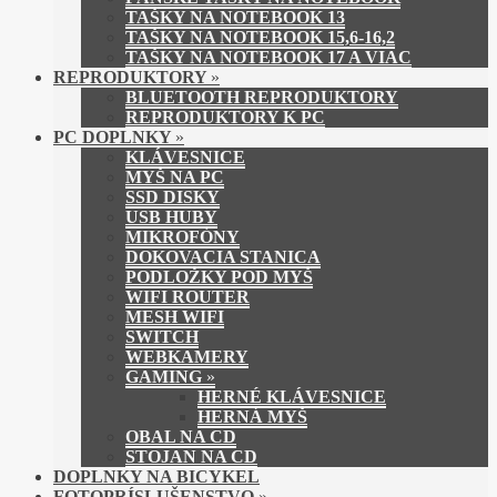
TAŠKY NA NOTEBOOK 13
TAŠKY NA NOTEBOOK 15,6-16,2
TAŠKY NA NOTEBOOK 17 A VIAC
REPRODUKTORY
»
BLUETOOTH REPRODUKTORY
REPRODUKTORY K PC
PC DOPLNKY
»
KLÁVESNICE
MYŠ NA PC
SSD DISKY
USB HUBY
MIKROFÓNY
DOKOVACIA STANICA
PODLOŽKY POD MYŠ
WIFI ROUTER
MESH WIFI
SWITCH
WEBKAMERY
GAMING
»
HERNÉ KLÁVESNICE
HERNÁ MYŠ
OBAL NA CD
STOJAN NA CD
DOPLNKY NA BICYKEL
FOTOPRÍSLUŠENSTVO
»