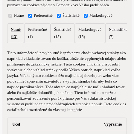
premazaniu cookies nájdete v Pomocníkovi Vášho prehliadača.
Nutné
Preferenčné
Štatistické
Marketingové
Nutné
Preferenčné
Štatistické
Marketingové
Neklasifikovan
(13)
(1)
(15)
(15)
(7)
Tieto informácie sú nevyhnutné k správnemu chodu webovej stránky ako
napríklad vkladanie tovaru do košíka, uloženie vyplnených údajov alebo
prihlásenie do zákazníckej sekcie.
Tieto cookies umožnia prispôsobiť
správanie alebo vzhľad stránky podľa Vašich potrieb, napríklad voľba
jazyka.
Vďaka týmto cookies môžu majitelia aj developeri webu viac
porozumieť správaniu užívateľov a vyvijať stránku tak, aby bola čo
najviac prozákaznícka. Teda aby ste čo najrýchlejšie našli hľadaný tovar
alebo čo najľahšie dokončili jeho nákup.
Tieto informácie umožnia
personalizovať zobrazenie ponúk priamo pre Vás vďaka historickej
skúsenosti prehliadania predchádzajúcich stránok a ponúk.
Tieto cookies
zatiaľ neboli roztriedené do vlastnej kategórie.
Účel
Vypršanie