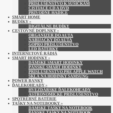
PRÍSLUŠENSTVO K SUŠIČKÁM
ČISTIACE CD A DVD
PRÍVODNÉ HADICE
SMART HOME
BUDÍKY
»
DIGITÁLNE BUDÍKY
CESTOVNÉ DOPLNKY
»
ORGANIZER DO AUTA
NABÍJAČKY DO AUTA
GOPRO PRÍSLUŠENSTVO
LED BATERKY
INTERNETOVÉ RÁDIÁ
SMART HODINKY
»
DÁMSKE SMART HODINKY
PÁNSKE SMART HODINKY
PRÍSLUŠENSTVO PRE APPLE WATCH
SKLÁ NA HODINKY SAMSUNG
POWER BANKY
ĎALEKOHĽADY
»
HVEZDÁRSKE ĎALEKOHĽADY
ASTRONOMICKÉ PRÍSLUŠENSTVO
SPOTREBNÉ BATÉRIE
TAŠKY NA NOTEBOOKY
»
DÁMSKE TAŠKY NA NOTEBOOK
PÁNSKE TAŠKY NA NOTEBOOK