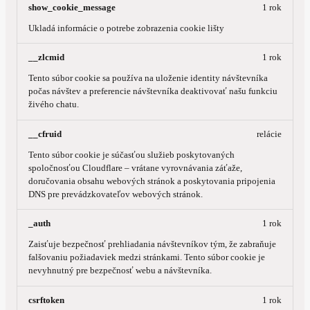
show_cookie_message
1 rok
Ukladá informácie o potrebe zobrazenia cookie lišty
__zlcmid
1 rok
Tento súbor cookie sa používa na uloženie identity návštevníka
počas návštev a preferencie návštevníka deaktivovať našu funkciu
živého chatu.
__cfruid
relácie
Tento súbor cookie je súčasťou služieb poskytovaných
spoločnosťou Cloudflare – vrátane vyrovnávania záťaže,
doručovania obsahu webových stránok a poskytovania pripojenia
DNS pre prevádzkovateľov webových stránok.
_auth
1 rok
Zaisťuje bezpečnosť prehliadania návštevníkov tým, že zabraňuje
falšovaniu požiadaviek medzi stránkami. Tento súbor cookie je
nevyhnutný pre bezpečnosť webu a návštevníka.
csrftoken
1 rok