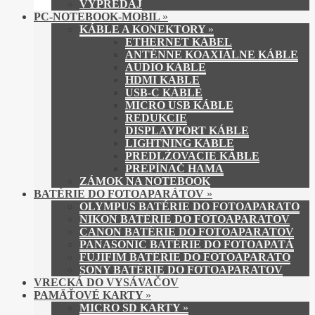
VÝPREDAJ
PC-NOTEBOOK-MOBIL
»
KÁBLE A KONEKTORY
»
ETHERNET KÁBEL
ANTÉNNE KOAXIÁLNE KÁBLE
AUDIO KÁBLE
HDMI KÁBLE
USB-C KÁBLE
MICRO USB KÁBLE
REDUKCIE
DISPLAYPORT KÁBLE
LIGHTNING KÁBLE
PREDLŽOVACIE KÁBLE
PREPÍNAČ HAMA
ZÁMOK NA NOTEBOOK
BATÉRIE DO FOTOAPARÁTOV
»
OLYMPUS BATÉRIE DO FOTOAPARATO
NIKON BATÉRIE DO FOTOAPARATOV
CANON BATÉRIE DO FOTOAPARATOV
PANASONIC BATÉRIE DO FOTOAPATÁ
FUJIFIM BATÉRIE DO FOTOAPARATO
SONY BATÉRIE DO FOTOAPARATOV
VRECKÁ DO VYSÁVAČOV
PAMÄŤOVÉ KARTY
»
MICRO SD KARTY
»