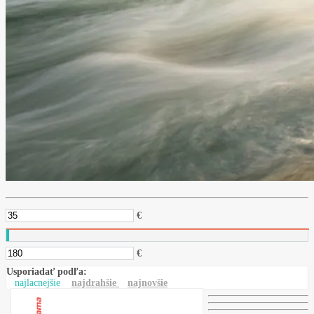
€
€
Usporiadať podľa:
najlacnejšie
najdrahšie
najnovšie