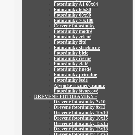
Fotorámiky A1 60x84
Fotorámiky 60x80
Fotorámiky 60x90
Fotorámiky 70x100
Červené fotorámiky
Fotorámiky modré
Fotorámiky zelené
Fotorámiky žlté
Fotorámiky strieborné
Fotorámiky biele
Fotorámiky čierne
Fotorámiky zlaté
Fotorámiky hnedé
Fotorámiky prírodné
Fotorámiky šedé
Atypické rozmery rámov
Fotorámiky štvorcové
DREVENÉ FOTORÁMIKY
»
Drevené fotorámiky 7x10
Drevené fotorámiky 9x13
Drevené fotorámiky 10x10
Drevené fotorámiky 10x15
Drevené fotorámiky 15x15
Drevené fotorámiky 13x18
Drevené fotorámiky 15x20