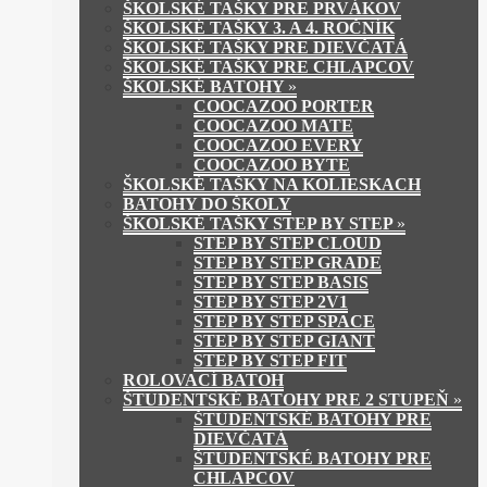
ŠKOLSKÉ TAŠKY PRE PRVÁKOV
ŠKOLSKÉ TAŠKY 3. A 4. ROČNÍK
ŠKOLSKÉ TAŠKY PRE DIEVČATÁ
ŠKOLSKÉ TAŠKY PRE CHLAPCOV
ŠKOLSKÉ BATOHY
»
COOCAZOO PORTER
COOCAZOO MATE
COOCAZOO EVERY
COOCAZOO BYTE
ŠKOLSKÉ TAŠKY NA KOLIESKACH
BATOHY DO ŠKOLY
ŠKOLSKÉ TAŠKY STEP BY STEP
»
STEP BY STEP CLOUD
STEP BY STEP GRADE
STEP BY STEP BASIS
STEP BY STEP 2V1
STEP BY STEP SPACE
STEP BY STEP GIANT
STEP BY STEP FIT
ROLOVACÍ BATOH
ŠTUDENTSKÉ BATOHY PRE 2 STUPEŇ
»
ŠTUDENTSKÉ BATOHY PRE
DIEVČATÁ
ŠTUDENTSKÉ BATOHY PRE
CHLAPCOV