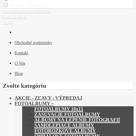
Hľadať v článkoch
Prihlásenie
Nová registrácia
0 ks / 0,00 €
0 ks
Obchodné podmienky
Kontakt
O Nás
Blog
Zvolte kategóriu
AKCIE - ZĽAVY - VÝPREDAJ
FOTOALBUMY
»
FOTOALBUMY 10x15
ZASÚVACIE FOTOALBUMY
ALBUMY NA LEPENIE FOTOGRAFIÍ
SAMOLEPIACE ALBUMY
FOTOROŽKOVÉ ALBUMY