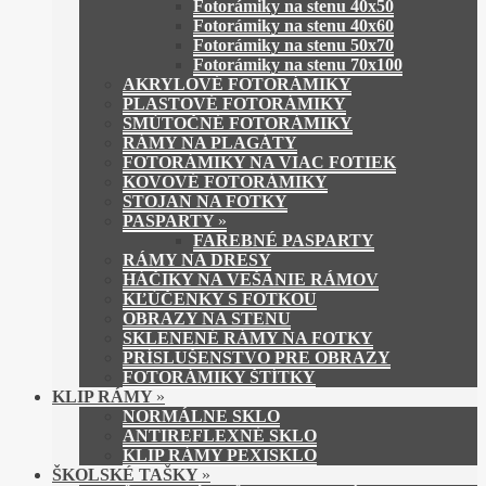
Fotorámiky na stenu 40x50
Fotorámiky na stenu 40x60
Fotorámiky na stenu 50x70
Fotorámiky na stenu 70x100
AKRYLOVÉ FOTORÁMIKY
PLASTOVÉ FOTORÁMIKY
SMÚTOČNÉ FOTORÁMIKY
RÁMY NA PLAGÁTY
FOTORÁMIKY NA VIAC FOTIEK
KOVOVÉ FOTORÁMIKY
STOJAN NA FOTKY
PASPARTY
»
FAREBNÉ PASPARTY
RÁMY NA DRESY
HÁČIKY NA VEŠANIE RÁMOV
KĽÚČENKY S FOTKOU
OBRAZY NA STENU
SKLENENÉ RÁMY NA FOTKY
PRÍSLUŠENSTVO PRE OBRAZY
FOTORÁMIKY ŠTÍTKY
KLIP RÁMY
»
NORMÁLNE SKLO
ANTIREFLEXNÉ SKLO
KLIP RÁMY PEXISKLO
ŠKOLSKÉ TAŠKY
»