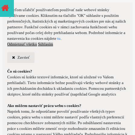
S cieľom uľahčiť používateľom používať naše webové stránky
využívame cookies. Kliknutím na tlačidlo "OK" súhlasíte s použitím
preferenčných, štatistických aj marketingových cookies pre nás aj našich
partnerov. Funkčné cookies sú v rámci zachovania funkčnosti webu
používané počas celej doby prehliadania webom. Podrobné informácie a
nastavenia ku cookies nájdete
tu
.
Odmietnuť všetko
Súhlasím
Zavrieť
Čo sú cookies?
Cookies sú krátke textové informácie, ktoré sú uložené vo Vašom
prehliadači. Tieto informácie bežne používajú všetky webové stránky a
ich prechádzaním dochádza k ukladaniu cookies. Pomocou partnerských
skriptov, ktoré môžu stránky používať (napríklad Google analytics
Ako môžem nastaviť prácu webu s cookies?
Napriek tomu, že odporúčame povoliť používanie všetkých typov
cookies, prácu webu s nimi môžete nastaviť podľa vlastných preferencií
pomocou checkboxov zobrazených nižšie. Po odsúhlasení nastavenia
práce s cookies môžete zmeniť svoje rozhodnutie zmazaním či editáciou
cookies priamo v nastavení Vášho prehliadača. Podrobnejšie informácie k