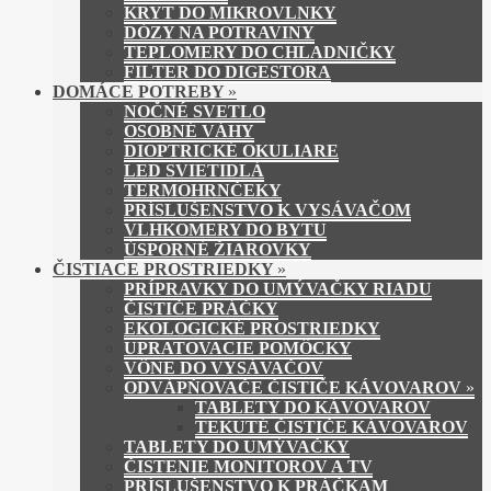
KRYT DO MIKROVLNKY
DÓZY NA POTRAVINY
TEPLOMERY DO CHLADNIČKY
FILTER DO DIGESTORA
DOMÁCE POTREBY
»
NOČNÉ SVETLO
OSOBNÉ VÁHY
DIOPTRICKÉ OKULIARE
LED SVIETIDLÁ
TERMOHRNČEKY
PRÍSLUŠENSTVO K VYSÁVAČOM
VLHKOMERY DO BYTU
ÚSPORNÉ ŽIAROVKY
ČISTIACE PROSTRIEDKY
»
PRÍPRAVKY DO UMÝVAČKY RIADU
ČISTIČE PRÁČKY
EKOLOGICKÉ PROSTRIEDKY
UPRATOVACIE POMÔCKY
VÔNE DO VYSÁVAČOV
ODVÁPŇOVAČE ČISTIČE KÁVOVAROV
»
TABLETY DO KÁVOVAROV
TEKUTÉ ČISTIČE KÁVOVAROV
TABLETY DO UMÝVAČKY
ČISTENIE MONITOROV A TV
PRÍSLUŠENSTVO K PRÁČKAM