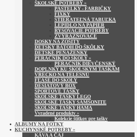
ŠKOLSKÉ POTREBY
»
PASTELKY - FARBIČKY
FIXKY
STIERATEĽNÁ TABUĽKA
LEPIDLO NA PAPIER
RYSOVACIE POTREBY
ZVÝRAZŇOVAČE
DOSKY NA ZOŠITY
DETSKÝ BATOH DO ŠKÔLKY
DETSKÉ PEŇAŽENKY
PERAČNÍK DO ŠKOLY
»
PERAČNÍK DIEVČENSKÝ
DOPLNKY KU ŠKOLSKÝM TAŠKÁM
VRECKO NA TELESNÚ
FĽAŠE DO ŠKOLY
DESIATOVÝ BOX
ŠPORTOVÉ TAŠKY
ŠKOLSKÉ TAŠKY LEGO
ŠKOLSKÉ TAŠKY SAMSONITE
ŠKOLSKÉ TAŠKY HAMA
Vyradené produkty
»
Kolekcie štitkov pre tašky
ALBUMY NA FOTKY
KUCHYNSKÉ POTREBY
»
KÁVA A ČAJ