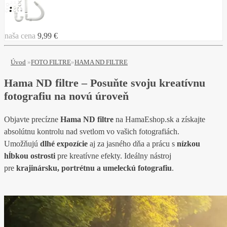
naša cena
9,99 €
Úvod
»
FOTO FILTRE
»
HAMA ND FILTRE
Hama ND filtre – Posuňte svoju kreatívnu
fotografiu na novú úroveň
Objavte precízne
Hama ND filtre
na HamaEshop.sk a získajte
absolútnu kontrolu nad svetlom vo vašich fotografiách.
Umožňujú
dlhé expozície
aj za jasného dňa a prácu s
nízkou
hĺbkou ostrosti
pre kreatívne efekty. Ideálny nástroj
pre
krajinársku, portrétnu a umeleckú fotografiu
.