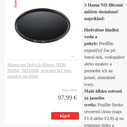
S Hama ND filtrami
môžete dosiahnuť
napríklad:
Hodvábne hladkú
vodu a
pohyb:
Predĺžte
expozičný čas pri
fotení riek, vodopádov
alebo mrakov a
Hama set šedých filtrov ND8,
ND64, ND1000, priemer 62 mm,
premeňte ich na
puzdro na filtre
jemné, abstraktné
tvary.
naša cena
Malú hĺbku ostrosti
97,99 €
za jasného
svetla:
Použite široko
otvorenú clonu (napr.
f/1.8 alebo f/2.8) aj na
priamom slnku a