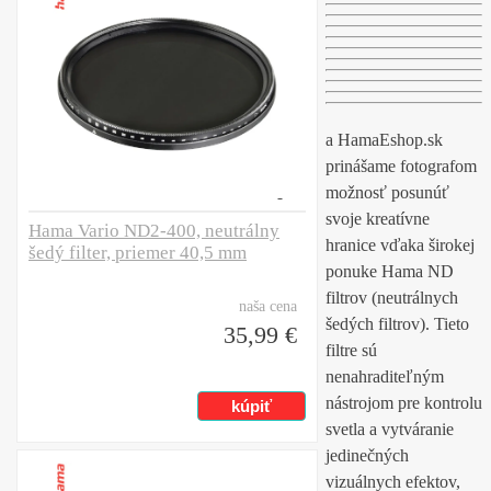
a HamaEshop.sk
prinášame fotografom
možnosť posunúť
svoje kreatívne
Hama Vario ND2-400, neutrálny
hranice vďaka širokej
šedý filter, priemer 40,5 mm
ponuke Hama ND
filtrov (neutrálnych
naša cena
šedých filtrov). Tieto
35,99 €
filtre sú
nenahraditeľným
nástrojom pre kontrolu
svetla a vytváranie
jedinečných
vizuálnych efektov,