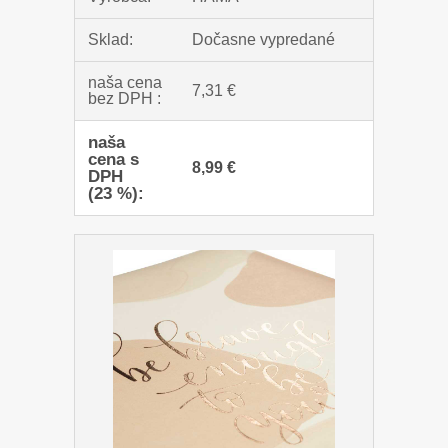
Sklad:
Dočasne vypredané
naša cena
7,31 €
bez DPH :
naša
cena s
8,99 €
DPH
(23 %):