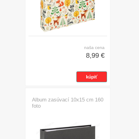
naša cena
8,99 €
Album zasúvací 10x15 cm 160
foto