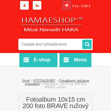
0 ks / 0,00 €
E-shop
Menu
Úvod
»
FOTOALBUMY
»
Fotoalbumy dočasne
vypredané
»
Fotoalbum 10x15 cm 200 foto
BRAVE ružový
Fotoalbum 10x15 cm
200 foto BRAVE ružový