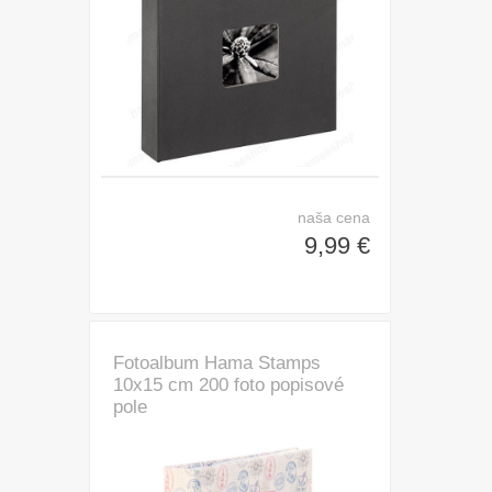
naša cena
9,99 €
Fotoalbum Hama Stamps
10x15 cm 200 foto popisové
pole